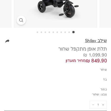
שילב Shilav
תלת אופן מתקפל שחור
מחיר
1,099.90
1,099.90 ₪
849.90
849.90 ₪
מחיר מועדון
₪
₪
שחור
בז'
כחול
צבע :
שחור
−
+