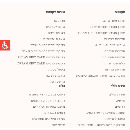
תקנונים
שירות לקוחות
תקנון אתר שילב
צרו קשר
תקנון מועדון לקוחות שילב
שילב לעסקים
תקנון מועדון לקוחות DREAM CARD
רשימת לידה
מדיניות פרטיות
שאלות ותשובות
שימוש בטכנולוגיות AI
בדיקת יתרת כרטיס שילב
מדיניות החזרה
בדיקת יתרת כרטיס דרים קארד
מדיניות משלוחים
רכישת כרטיס SHILAV GIFT CARD
דו"ח שכר שווה
רכישת כרטיס DREAM GIFT CARD
אחריות ושירות
ביטול עסקה
הודעה בדבר אישור תובענה כייצוגית
הודעות לציבור
החשבון שלי
מידע כללי
בלוג
אודות שילב
ריהוט ועיצוב חדרי תינוקות
סניפים
גמילה מחיתולים ומוצצים
דרושים
מושבי בטיחות וסלקלים
תעודת מחוייבות - אמון הציבור
רגעים ראשונים
הצהרת נגישות
עגלות טיולונים ומנשאים
מחירון הובלות ריהוט – חדרי ילדים
תלתי אופן