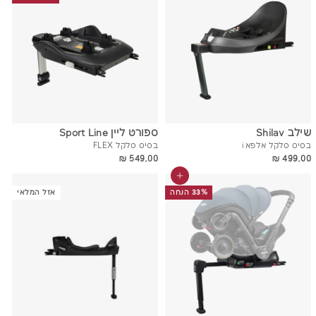
שילב Shilav
ספורט ליין Sport Line
בסיס סלקל אלפא i
בסיס סלקל FLEX
549.00 ₪
499.00 ₪
549.00 ₪
499.00 ₪
הוסף לסל
33% הנחה
אזל המלאי