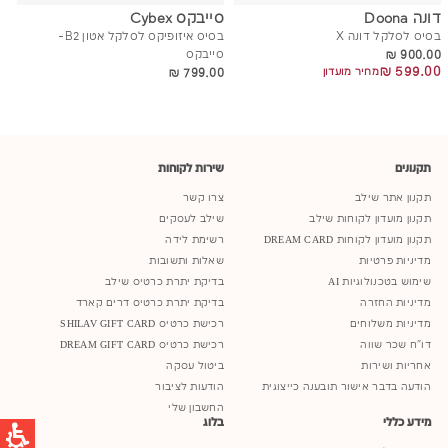
דונה Doona
סייבקס Cybex
בסיס לסלקל דונה X
בסיס איזופיקס לסלקל אטון B2-
900.00 ₪
900.00 ₪
סייבקס
599.00 ₪
599.00 ₪
799.00 ₪
מחיר מועדון
799.00 ₪
תקנונים
שירות לקוחות
תקנון אתר שילב
צרו קשר
תקנון מועדון לקוחות שילב
שילב לעסקים
תקנון מועדון לקוחות DREAM CARD
רשימת לידה
מדיניות פרטיות
שאלות ותשובות
שימוש בטכנולוגיות AI
בדיקת יתרת כרטיס שילב
מדיניות החזרה
בדיקת יתרת כרטיס דרים קארד
מדיניות משלוחים
רכישת כרטיס SHILAV GIFT CARD
דו"ח שכר שווה
רכישת כרטיס DREAM GIFT CARD
אחריות ושירות
ביטול עסקה
הודעה בדבר אישור תובענה כייצוגית
הודעות לציבור
החשבון שלי
מידע כללי
בלוג