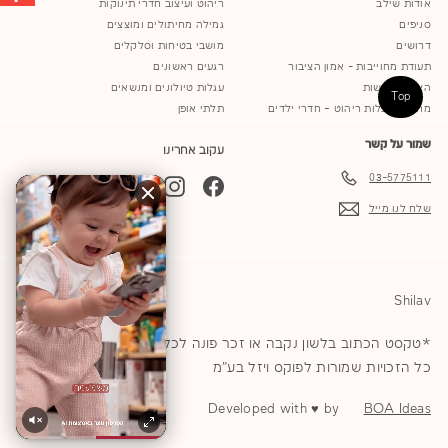
אודות שילב
ריהוט ועיצוב חדרי תינוקות
סניפים
גמילה מחיתולים ומוצצים
דרושים
מושבי בטיחות וסלקלים
תעודת מחוייבות - אמון הציבור
רגעים ראשונים
הצהרת נגישות
עגלות טיולונים ומנשאים
Top
מחירון הובלות ריהוט – חדרי ילדים
תלתי אופן
שמור על קשר
עקוב אחרינו
03-5775111
YouTube
TikTok
Instagram
Facebook
שלח לנו מייל
Shilav
*טקסט הכתוב בלשון נקבה או זכר פונה לכל המגדרים © 2026
כל הזכויות שמורות לפוקס ויזל בע"מ
Developed with ♥ by
BOA Ideas