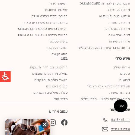
תקנון מועדון לקוחות DREAM CARD
רשימת לידה
מדיניות פרטיות
שאלות ותשובות
שימוש בטכנולוגיות AI
בדיקת יתרת כרטיס שילב
מדיניות החזרה
בדיקת יתרת כרטיס דרים קארד
מדיניות משלוחים
רכישת כרטיס SHILAV GIFT CARD
דו"ח שכר שווה
רכישת כרטיס DREAM GIFT CARD
אחריות ושירות
ביטול עסקה
הודעה בדבר אישור תובענה כייצוגית
הודעות לציבור
החשבון שלי
מידע כללי
בלוג
אודות שילב
ריהוט ועיצוב חדרי תינוקות
סניפים
גמילה מחיתולים ומוצצים
דרושים
מושבי בטיחות וסלקלים
תעודת מחוייבות - אמון הציבור
רגעים ראשונים
הצהרת נגישות
עגלות טיולונים ומנשאים
מחירון הובלות ריהוט – חדרי ילדים
תלתי אופן
Top
שמור על קשר
עקוב אחרינו
03-5775111
YouTube
TikTok
Instagram
Facebook
שלח לנו מייל