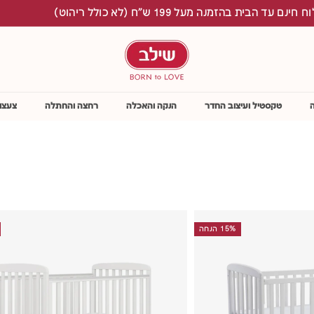
ניתן לשלם במגוון כרטיסי מתנה וכרטיסים נטענים
S
h
i
l
a
v
טקסטיל ועיצוב החדר
הנקה והאכלה
רחצה והחתלה
צעצו
15% הנחה
ה
ו
ס
ף
ל
ס
ל