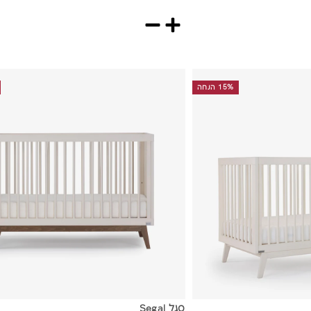
15% הנחה
ה
ו
ס
ף
ל
ס
ל
סגל Segal