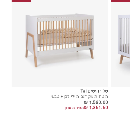
ו
ו
ס
ס
ף
ף
ל
ל
ס
ס
ל
ל
טל רהיטים Tal
מיטת תינוק דגם מיילי לבן + טבעי
1,590.00 ₪
1,590.00 ₪
1,351.50 ₪
1,351.50 ₪
מחיר מועדון