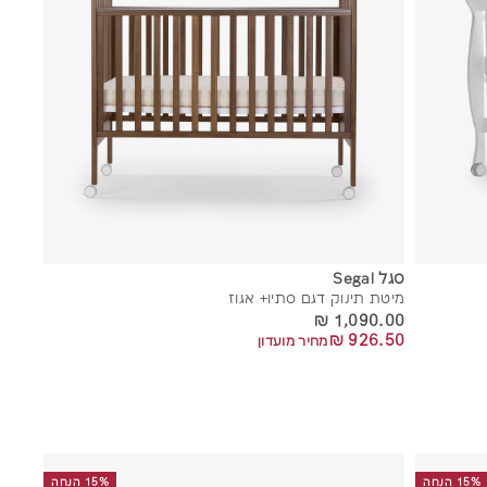
ל
ל
ס
ס
ל
ל
סגל Segal
מיטת תינוק דגם סתיו+ אגוז
1,090.00 ₪
1,090.00 ₪
926.50 ₪
926.50 ₪
מחיר מועדון
15% הנחה
15% הנחה
ה
ה