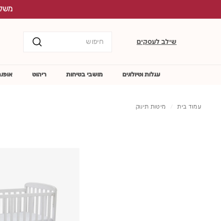
לג
תוכן
Search
שילב לעסקים
חיפוש
עגלות וטיולונים
מושבי בטיחות
ריהוט
אופנה
עמוד בית
/
מיטות תינוק