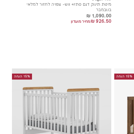
מיטת תינוק דגם סתיו+ ווש- צפויה לחזור למלאי
בנובמבר
1,090.00 ₪
1,090.00 ₪
926.50 ₪
926.50 ₪
מחיר מועדון
15% הנחה
15% הנחה
ה
ה
ו
ו
ס
ס
ף
ף
ל
ל
ס
ס
ל
ל