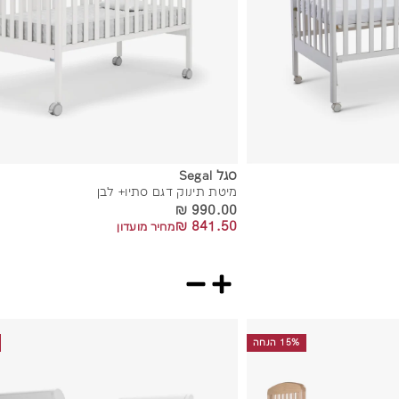
סגל Segal
מיטת תינוק דגם סתיו+ לבן
990.00 ₪
990.00 ₪
841.50 ₪
841.50 ₪
מחיר מועדון
15% הנחה
ה
ו
ס
ף