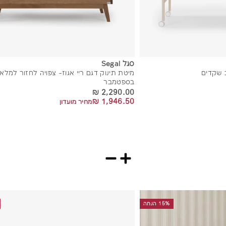
סגל Segal
 שקדים
מיטת תינוק דגם ריי אגוז- צפויה לחזור למלאי
בספטמבר
2,290.00 ₪
2,290.00 ₪
1,946.50 ₪
1,946.50 ₪
מחיר מועדון
15% הנחה
ה
ו
ס