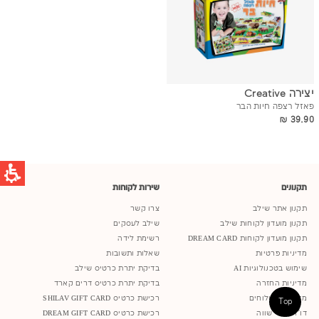
יצירה Creative
פאזל רצפה חיות הבר
39.90 ₪
39.90 ₪
תקנונים
שירות לקוחות
תקנון אתר שילב
צרו קשר
תקנון מועדון לקוחות שילב
שילב לעסקים
תקנון מועדון לקוחות DREAM CARD
רשימת לידה
מדיניות פרטיות
שאלות ותשובות
שימוש בטכנולוגיות AI
בדיקת יתרת כרטיס שילב
מדיניות החזרה
בדיקת יתרת כרטיס דרים קארד
מדיניות משלוחים
רכישת כרטיס SHILAV GIFT CARD
Top
דו"ח שכר שווה
רכישת כרטיס DREAM GIFT CARD