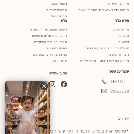
אחריות ושירות
ביטול עסקה
הודעה בדבר אישור תובענה כייצוגית
הודעות לציבור
החשבון שלי
מידע כללי
בלוג
אודות שילב
ריהוט ועיצוב חדרי תינוקות
סניפים
גמילה מחיתולים ומוצצים
דרושים
מושבי בטיחות וסלקלים
תעודת מחוייבות - אמון הציבור
רגעים ראשונים
הצהרת נגישות
עגלות טיולונים ומנשאים
מחירון הובלות ריהוט – חדרי ילדים
תלתי אופן
שמור על קשר
עקוב אחרינו
03-5775111
YouTube
TikTok
Instagram
Facebook
שלח לנו מייל
Shilav
*טקסט הכתוב בלשון נקבה או זכר פונה לכל המגדרים © 2026