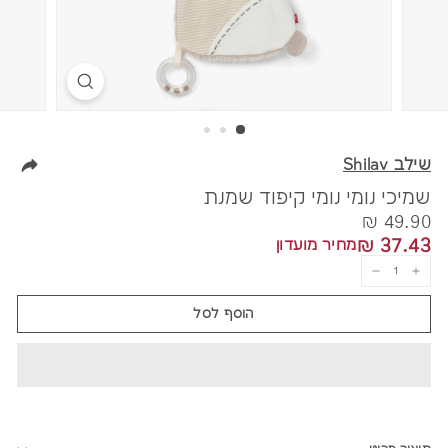
שילב Shilav
שמיכי נומי נומי קיפוד שמנת
מחיר
49.90
49.90 ₪
37.43
37.43 ₪
מחיר מועדון
₪
₪
−
+
הוסף לסל