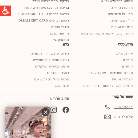
שימוש בטכנולוגיות AI
בדיקת יתרת כרטיס שילב
מדיניות החזרה
בדיקת יתרת כרטיס דרים קארד
מדיניות משלוחים
רכישת כרטיס SHILAV GIFT CARD
דו"ח שכר שווה
רכישת כרטיס DREAM GIFT CARD
אחריות ושירות
ביטול עסקה
הודעה בדבר אישור תובענה כייצוגית
הודעות לציבור
החשבון שלי
מידע כללי
בלוג
אודות שילב
ריהוט ועיצוב חדרי תינוקות
סניפים
גמילה מחיתולים ומוצצים
דרושים
מושבי בטיחות וסלקלים
תעודת מחוייבות - אמון הציבור
רגעים ראשונים
הצהרת נגישות
עגלות טיולונים ומנשאים
מחירון הובלות ריהוט – חדרי ילדים
תלתי אופן
שמור על קשר
עקוב אחרינו
03-5775111
YouTube
TikTok
Instagram
Facebook
שלח לנו מייל