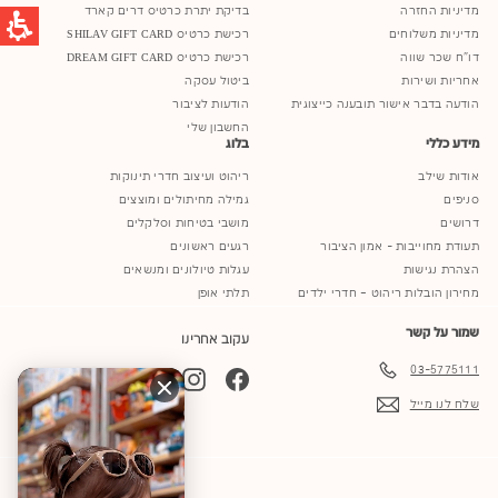
מדיניות החזרה
בדיקת יתרת כרטיס דרים קארד
מדיניות משלוחים
רכישת כרטיס SHILAV GIFT CARD
דו"ח שכר שווה
רכישת כרטיס DREAM GIFT CARD
אחריות ושירות
ביטול עסקה
הודעה בדבר אישור תובענה כייצוגית
הודעות לציבור
החשבון שלי
מידע כללי
בלוג
אודות שילב
ריהוט ועיצוב חדרי תינוקות
סניפים
גמילה מחיתולים ומוצצים
דרושים
מושבי בטיחות וסלקלים
תעודת מחוייבות - אמון הציבור
רגעים ראשונים
הצהרת נגישות
עגלות טיולונים ומנשאים
מחירון הובלות ריהוט – חדרי ילדים
תלתי אופן
שמור על קשר
עקוב אחרינו
03-5775111
YouTube
TikTok
Instagram
Facebook
שלח לנו מייל