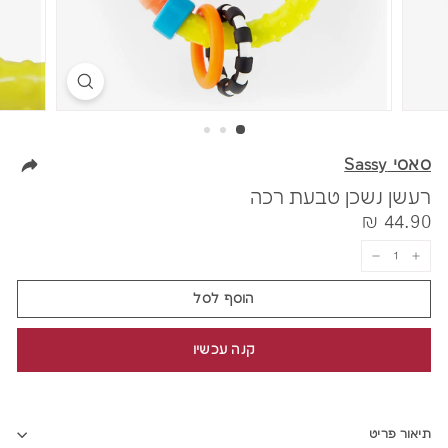
סאסי Sassy
רעשן נשכן טבעת רכה
מחיר
44.90
44.90 ₪
₪
−
+
הוסף לסל
קנה עכשיו
תיאור פריט