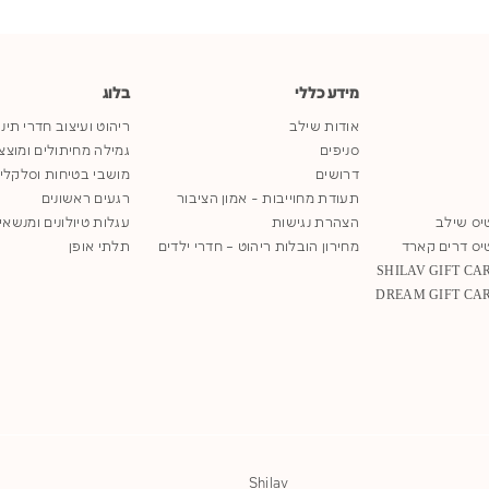
מידע כללי
בלוג
אודות שילב
ריהוט ועיצוב חדרי תינ
סניפים
גמילה מחיתולים ומוצצ
דרושים
מושבי בטיחות וסלקלי
תעודת מחוייבות - אמון הציבור
רגעים ראשונים
יס שילב
הצהרת נגישות
עגלות טיולונים ומנשאי
יס דרים קארד
מחירון הובלות ריהוט – חדרי ילדים
תלתי אופן
Shilav