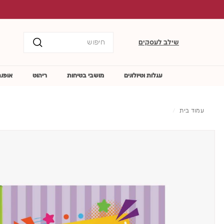
לג
משלוח ח
תוכן
Search
שילב לעסקים
חיפוש
עגלות וטיולונים
מושבי בטיחות
ריהוט
אופנה
עמוד בית
/