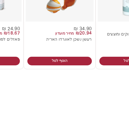
24.90 ₪
34.90 ₪
₪18.67
₪20.94
מחיר מועדון
מח
וקים ומוצצים
רעשן נשכן לאונרדו האריה
פאזלים לפעו
סל
הוסף לסל