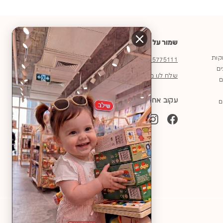
שמור על קשר
וקות
03-5775111
ים
שלח לנו מייל
ם
עקוב אחרינו
ם
YouTube
TikTok
Instagram
Facebook