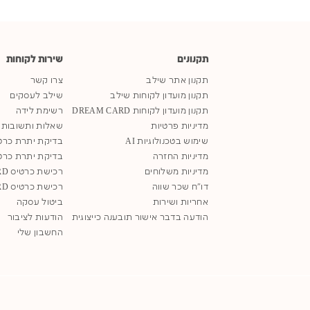
תקנונים
שירות לקוחות
תקנון אתר שילב
צרו קשר
תקנון מועדון לקוחות שילב
שילב לעסקים
תקנון מועדון לקוחות DREAM CARD
רשימת לידה
מדיניות פרטיות
שאלות ותשובות
שימוש בטכנולוגיות AI
בדיקת יתרת כרט
מדיניות החזרה
בדיקת יתרת כרט
מדיניות משלוחים
רכישת כרטיס SHILAV GIFT CARD
דו"ח שכר שווה
רכישת כרטיס DREAM GIFT CARD
אחריות ושירות
ביטול עסקה
הודעה בדבר אישור תובענה כייצוגית
הודעות לציבור
החשבון שלי