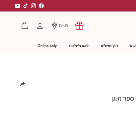
YouTube
TikTok
Instagram
Facebook
חנויות
החשבון שלי
עים
חוץ וטיולים
לאם וליולדת
Online only
ספר מנגן