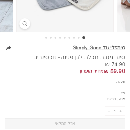
סימפלי גוד Simply Good
סינר מגבת תכלת לבן פנינה- זוג סינרים
מחיר
74.90
74.90 ₪
59.90
59.90 ₪
מחיר מועדון
₪
₪
תכלת
בז'
צבע :
תכלת
−
+
אזל המלאי