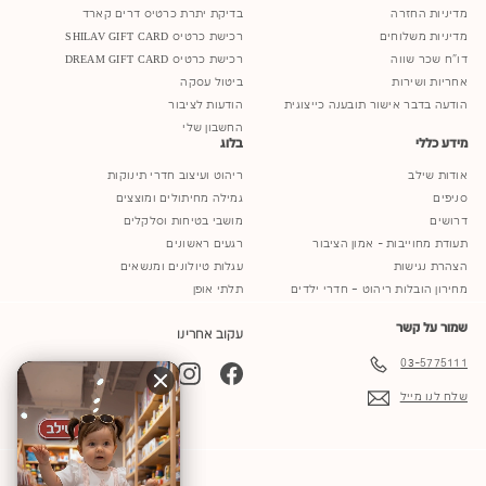
מדיניות החזרה
בדיקת יתרת כרטיס דרים קארד
מדיניות משלוחים
רכישת כרטיס SHILAV GIFT CARD
דו"ח שכר שווה
רכישת כרטיס DREAM GIFT CARD
אחריות ושירות
ביטול עסקה
הודעה בדבר אישור תובענה כייצוגית
הודעות לציבור
החשבון שלי
מידע כללי
בלוג
אודות שילב
ריהוט ועיצוב חדרי תינוקות
סניפים
גמילה מחיתולים ומוצצים
דרושים
מושבי בטיחות וסלקלים
תעודת מחוייבות - אמון הציבור
רגעים ראשונים
הצהרת נגישות
עגלות טיולונים ומנשאים
מחירון הובלות ריהוט – חדרי ילדים
תלתי אופן
שמור על קשר
עקוב אחרינו
03-5775111
YouTube
TikTok
Instagram
Facebook
שלח לנו מייל