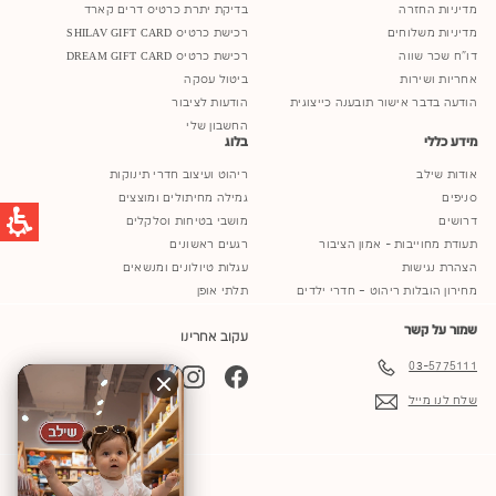
מדיניות החזרה
בדיקת יתרת כרטיס דרים קארד
מדיניות משלוחים
רכישת כרטיס SHILAV GIFT CARD
דו"ח שכר שווה
רכישת כרטיס DREAM GIFT CARD
אחריות ושירות
ביטול עסקה
הודעה בדבר אישור תובענה כייצוגית
הודעות לציבור
החשבון שלי
מידע כללי
בלוג
אודות שילב
ריהוט ועיצוב חדרי תינוקות
סניפים
גמילה מחיתולים ומוצצים
דרושים
מושבי בטיחות וסלקלים
תעודת מחוייבות - אמון הציבור
רגעים ראשונים
הצהרת נגישות
עגלות טיולונים ומנשאים
מחירון הובלות ריהוט – חדרי ילדים
תלתי אופן
שמור על קשר
עקוב אחרינו
03-5775111
YouTube
TikTok
Instagram
Facebook
שלח לנו מייל