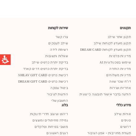
תקנונים
שירות לקוחות
תקנון אתר שילב
צרו קשר
תקנון מועדון לקוחות שילב
שילב לעסקים
תקנון מועדון לקוחות DREAM CARD
רשימת לידה
מדיניות פרטיות
שאלות ותשובות
שימוש בטכנולוגיות AI
בדיקת יתרת כרטיס שילב
מדיניות החזרה
בדיקת יתרת כרטיס דרים קארד
מדיניות משלוחים
רכישת כרטיס SHILAV GIFT CARD
דו"ח שכר שווה
רכישת כרטיס DREAM GIFT CARD
אחריות ושירות
ביטול עסקה
הודעה בדבר אישור תובענה כייצוגית
הודעות לציבור
החשבון שלי
מידע כללי
בלוג
אודות שילב
ריהוט ועיצוב חדרי תינוקות
סניפים
גמילה מחיתולים ומוצצים
דרושים
מושבי בטיחות וסלקלים
תעודת מחוייבות - אמון הציבור
רגעים ראשונים