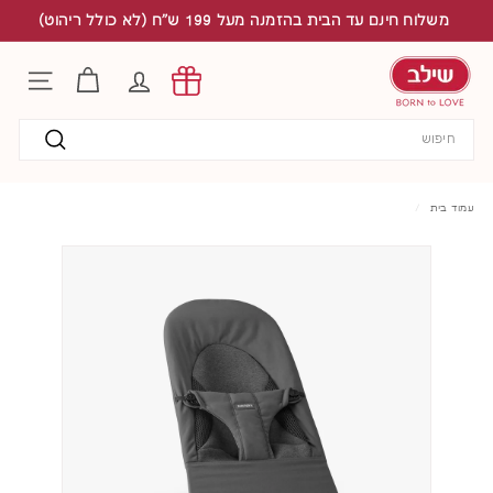
לג
משלוח חינם עד הבית בהזמנה מעל 199 ש"ח (לא כולל ריהוט)
תוכן
S
h
החשבון שלי
ניווט באת
i
l
Search
a
v
חיפוש
עמוד בית
/