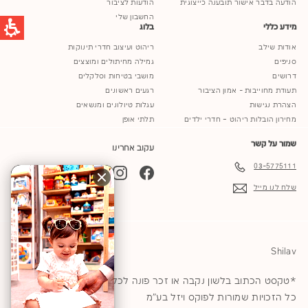
הודעה בדבר אישור תובענה כייצוגית
הודעות לציבור
החשבון שלי
מידע כללי
בלוג
אודות שילב
ריהוט ועיצוב חדרי תינוקות
סניפים
גמילה מחיתולים ומוצצים
דרושים
מושבי בטיחות וסלקלים
תעודת מחוייבות - אמון הציבור
רגעים ראשונים
הצהרת נגישות
עגלות טיולונים ומנשאים
מחירון הובלות ריהוט – חדרי ילדים
תלתי אופן
שמור על קשר
עקוב אחרינו
03-5775111
YouTube
TikTok
Instagram
Facebook
שלח לנו מייל
Shilav
*טקסט הכתוב בלשון נקבה או זכר פונה לכל המגדרים © 2026
כל הזכויות שמורות לפוקס ויזל בע"מ