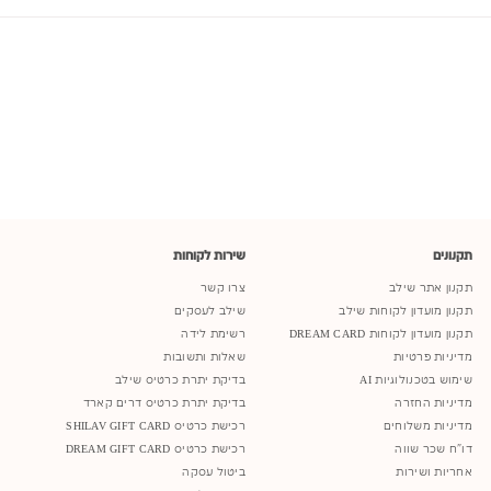
תקנונים
שירות לקוחות
תקנון אתר שילב
צרו קשר
תקנון מועדון לקוחות שילב
שילב לעסקים
תקנון מועדון לקוחות DREAM CARD
רשימת לידה
מדיניות פרטיות
שאלות ותשובות
שימוש בטכנולוגיות AI
בדיקת יתרת כרטיס שילב
מדיניות החזרה
בדיקת יתרת כרטיס דרים קארד
מדיניות משלוחים
רכישת כרטיס SHILAV GIFT CARD
דו"ח שכר שווה
רכישת כרטיס DREAM GIFT CARD
אחריות ושירות
ביטול עסקה