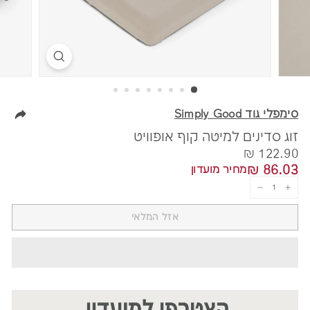
סימפלי גוד Simply Good
זוג סדינים למיטה קוף אופוויט
מחיר
122.90
122.90 ₪
86.03
86.03 ₪
מחיר מועדון
₪
₪
−
+
אזל המלאי