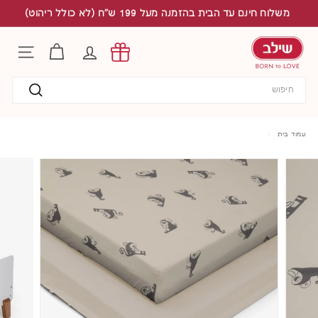
לג
משלוח חינם עד הבית בהזמנה מעל 199 ש"ח (לא כולל ריהוט)
תוכן
S
h
החשבון שלי
ניווט באת
i
l
Search
a
v
חיפוש
עמוד בית
/