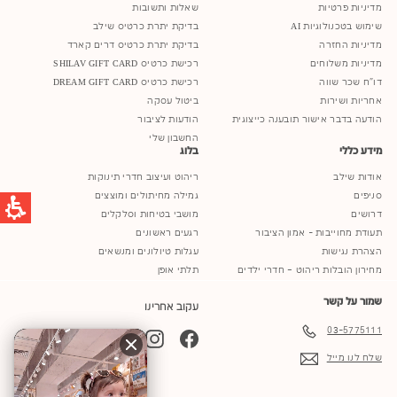
מדיניות פרטיות
שאלות ותשובות
שימוש בטכנולוגיות AI
בדיקת יתרת כרטיס שילב
מדיניות החזרה
בדיקת יתרת כרטיס דרים קארד
מדיניות משלוחים
רכישת כרטיס SHILAV GIFT CARD
דו"ח שכר שווה
רכישת כרטיס DREAM GIFT CARD
אחריות ושירות
ביטול עסקה
הודעה בדבר אישור תובענה כייצוגית
הודעות לציבור
החשבון שלי
מידע כללי
בלוג
אודות שילב
ריהוט ועיצוב חדרי תינוקות
סניפים
גמילה מחיתולים ומוצצים
דרושים
מושבי בטיחות וסלקלים
תעודת מחוייבות - אמון הציבור
רגעים ראשונים
הצהרת נגישות
עגלות טיולונים ומנשאים
מחירון הובלות ריהוט – חדרי ילדים
תלתי אופן
שמור על קשר
עקוב אחרינו
03-5775111
YouTube
TikTok
Instagram
Facebook
שלח לנו מייל