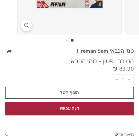
סמי הכבאי Fireman Sam
הסירה נפטון - סמי הכבאי
מחיר
89.90
89.90 ₪
₪
−
+
הוסף לסל
קנה עכשיו
תיאור פריט