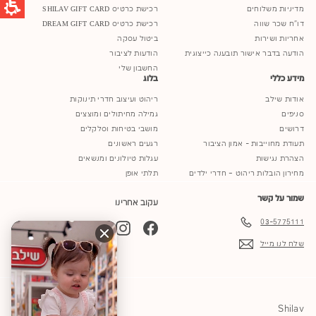
מדיניות משלוחים
רכישת כרטיס SHILAV GIFT CARD
דו"ח שכר שווה
רכישת כרטיס DREAM GIFT CARD
אחריות ושירות
ביטול עסקה
הודעה בדבר אישור תובענה כייצוגית
הודעות לציבור
החשבון שלי
מידע כללי
בלוג
אודות שילב
ריהוט ועיצוב חדרי תינוקות
סניפים
גמילה מחיתולים ומוצצים
דרושים
מושבי בטיחות וסלקלים
תעודת מחוייבות - אמון הציבור
רגעים ראשונים
הצהרת נגישות
עגלות טיולונים ומנשאים
מחירון הובלות ריהוט – חדרי ילדים
תלתי אופן
שמור על קשר
עקוב אחרינו
03-5775111
YouTube
TikTok
Instagram
Facebook
שלח לנו מייל
Shilav