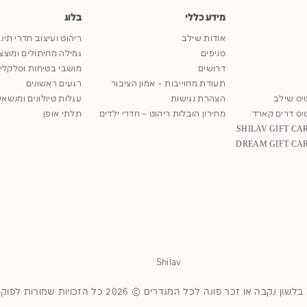
מידע כללי
בלוג
אודות שילב
ריהוט ועיצוב חדרי תינ
סניפים
גמילה מחיתולים ומוצצ
דרושים
מושבי בטיחות וסלקלי
תעודת מחוייבות - אמון הציבור
רגעים ראשונים
יס שילב
הצהרת נגישות
עגלות טיולונים ומנשאי
יס דרים קארד
מחירון הובלות ריהוט – חדרי ילדים
תלתי אופן
Shilav
או זכר פונה לכל המגדרים © 2026 כל הזכויות שמורות לפוקס ויזל בע"מ