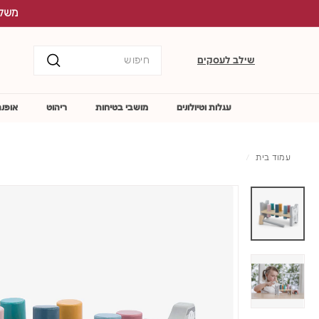
לג
משלוח ח
תוכן
Search
שילב לעסקים
חיפוש
עגלות וטיולונים
מושבי בטיחות
ריהוט
אופנה
עמוד בית
/