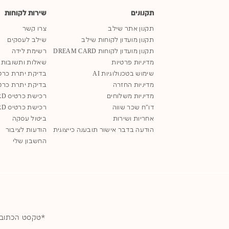
תקנונים
שירות לקוחות
תקנון אתר שילב
צרו קשר
תקנון מועדון לקוחות שילב
שילב לעסקים
תקנון מועדון לקוחות DREAM CARD
רשימת לידה
מדיניות פרטיות
שאלות ותשובות
שימוש בטכנולוגיות AI
בדיקת יתרת כרט
מדיניות החזרה
בדיקת יתרת כרט
מדיניות משלוחים
רכישת כרטיס SHILAV GIFT CARD
דו"ח שכר שווה
רכישת כרטיס DREAM GIFT CARD
אחריות ושירות
ביטול עסקה
הודעה בדבר אישור תובענה כייצוגית
הודעות לציבור
החשבון שלי
*טקסט הכתוב בלשון נקבה 