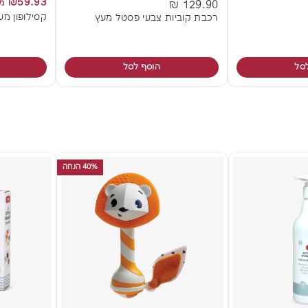
₪59.93
מח
129.90 ₪
קסילופון מע
רכבת קוביות צבעי פסטל מעץ
סל
הוסף לסל
40% הנחה