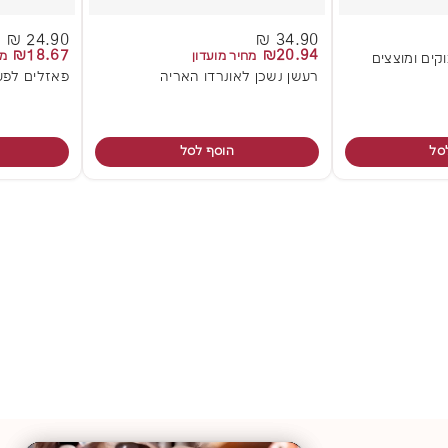
24.90 ₪
34.90 ₪
₪18.67
₪20.94
מחיר מועדון
מח
וקים ומוצצים
רעשן נשכן לאונרדו האריה
פאזלים לפעו
סל
הוסף לסל