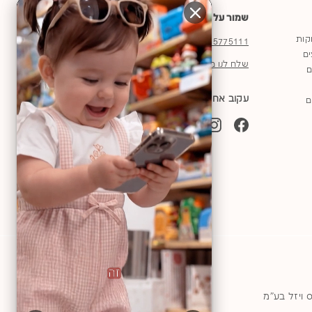
שמור על קשר
וקות
03-5775111
ים
שלח לנו מייל
ם
עקוב אחרינו
ם
YouTube
TikTok
Instagram
Facebook