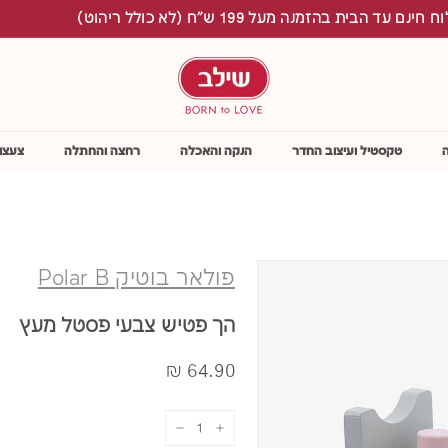
ינם עד הבית בהזמנה מעל 199 ש"ח (לא כולל ריהוט)
S
h
i
l
a
v
טקסטיל ועיצוב החדר
הנקה והאכלה
רחצה והחתלה
צעצו
פולאר בוטיק Polar B
הך פטיש צבעי פסטל מעץ
מחיר
64.90
64.90 ₪
₪
−
+