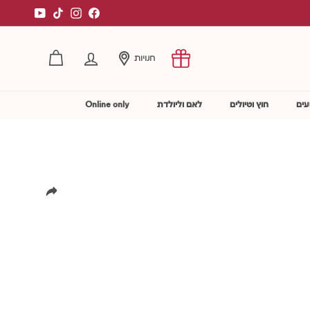
YouTube
TikTok
Instagram
Facebook
חנויות
החשבון שלי
עים
חוץ וטיולים
לאם וליולדת
Online only