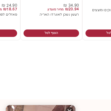
24.90 ₪
34.90 ₪
₪18.67
₪20.94
מחיר מועדון
מח
וקים ומוצצים
רעשן נשכן לאונרדו האריה
פאזלים לפעו
סל
הוסף לסל