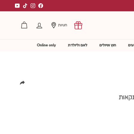
YouTube
TikTok
Instagram
Facebook
חנויות
החשבון שלי
עים
חוץ וטיולים
לאם וליולדת
Online only
תקאות