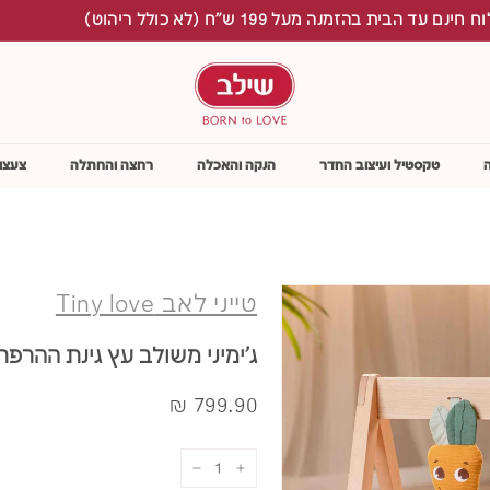
ינם עד הבית בהזמנה מעל 199 ש"ח (לא כולל ריהוט)
S
h
i
l
a
v
טקסטיל ועיצוב החדר
הנקה והאכלה
רחצה והחתלה
צעצו
טייני לאב Tiny love
ג'ימיני משולב עץ גינת ההרפ
מחיר
799.90
799.90 ₪
₪
−
+