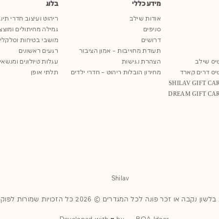
מידע כללי
בלוג
אודות שילב
ריהוט ועיצוב חדרי תינ
סניפים
גמילה מחיתולים ומוצצ
דרושים
מושבי בטיחות וסלקלי
תעודת מחוייבות - אמון הציבור
רגעים ראשונים
יס שילב
הצהרת נגישות
עגלות טיולונים ומנשאי
יס דרים קארד
מחירון הובלות ריהוט – חדרי ילדים
תלתי אופן
Shilav
או זכר פונה לכל המגדרים © 2026 כל הזכויות שמורות לפוקס ויזל בע"מ