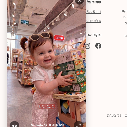
שמור על קשר
וקות
03-5775111
ים
שלח לנו מייל
ם
עקוב אחרינו
ם
YouTube
TikTok
Instagram
Facebook