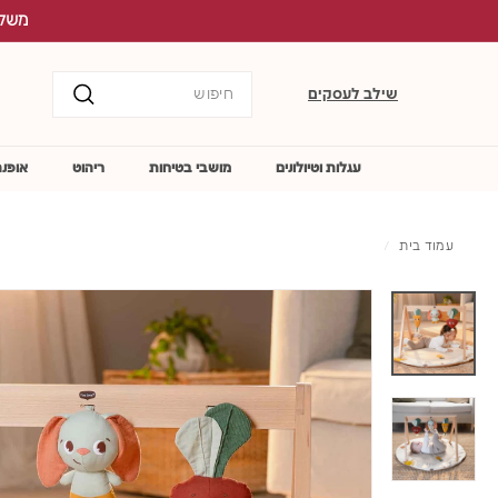
לג
משלוח ח
תוכן
Search
שילב לעסקים
חיפוש
עגלות וטיולונים
מושבי בטיחות
ריהוט
אופנה
עמוד בית
/