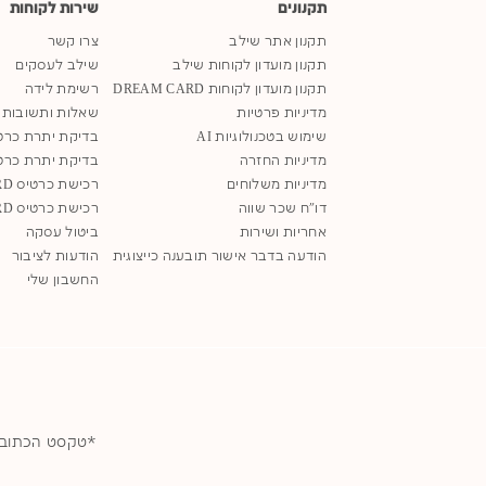
תקנונים
שירות לקוחות
תקנון אתר שילב
צרו קשר
תקנון מועדון לקוחות שילב
שילב לעסקים
תקנון מועדון לקוחות DREAM CARD
רשימת לידה
מדיניות פרטיות
שאלות ותשובות
שימוש בטכנולוגיות AI
בדיקת יתרת כרט
מדיניות החזרה
בדיקת יתרת כרט
מדיניות משלוחים
רכישת כרטיס SHILAV GIFT CARD
דו"ח שכר שווה
רכישת כרטיס DREAM GIFT CARD
אחריות ושירות
ביטול עסקה
הודעה בדבר אישור תובענה כייצוגית
הודעות לציבור
החשבון שלי
*טקסט הכתוב בלשון נקבה 