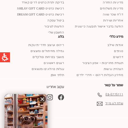
מדיניות החזרה
בדיקת יתרת כרטיס דרים קארד
מדיניות משלוחים
רכישת כרטיס SHILAV GIFT CARD
דו"ח שכר שווה
רכישת כרטיס DREAM GIFT CARD
אחריות ושירות
ביטול עסקה
הודעה בדבר אישור תובענה כייצוגית
הודעות לציבור
החשבון שלי
מידע כללי
בלוג
אודות שילב
ריהוט ועיצוב חדרי תינוקות
סניפים
גמילה מחיתולים ומוצצים
דרושים
מושבי בטיחות וסלקלים
תעודת מחוייבות - אמון הציבור
רגעים ראשונים
הצהרת נגישות
עגלות טיולונים ומנשאים
מחירון הובלות ריהוט – חדרי ילדים
תלתי אופן
שמור על קשר
עקוב אחרינו
03-5775111
YouTube
TikTok
Instagram
Facebook
שלח לנו מייל