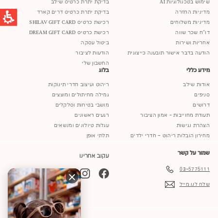
שימוש בטכנולוגיות AI
בדיקת יתרת כרטיס שילב
מדיניות החזרה
בדיקת יתרת כרטיס דרים קארד
מדיניות משלוחים
רכישת כרטיס SHILAV GIFT CARD
דו"ח שכר שווה
רכישת כרטיס DREAM GIFT CARD
אחריות ושירות
ביטול עסקה
הודעה בדבר אישור תובענה כייצוגית
הודעות לציבור
החשבון שלי
מידע כללי
בלוג
אודות שילב
ריהוט ועיצוב חדרי תינוקות
סניפים
גמילה מחיתולים ומוצצים
דרושים
מושבי בטיחות וסלקלים
תעודת מחוייבות - אמון הציבור
רגעים ראשונים
הצהרת נגישות
עגלות טיולונים ומנשאים
מחירון הובלות ריהוט – חדרי ילדים
תלתי אופן
שמור על קשר
עקוב אחרינו
03-5775111
YouTube
TikTok
Instagram
Facebook
שלח לנו מייל