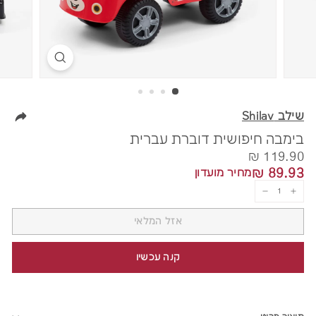
שילב Shilav
בימבה חיפושית דוברת עברית
מחיר
119.90
119.90 ₪
89.93
89.93 ₪
מחיר מועדון
₪
₪
−
+
אזל המלאי
קנה עכשיו