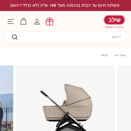
לג
משלוח חינם עד הבית בהזמנה מעל 199 ש"ח (לא כולל ריהוט)
תוכן
S
h
החשבון שלי
ניווט באת
i
l
Search
a
v
חיפוש
עמוד בית
/
SALE
/