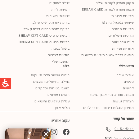
תקנון מועדון לקוחות שילב
שילב לעסקים
תקנון מועדון לקוחות DREAM CARD
רשימת לידה
מדיניות פרטיות
שאלות ותשובות
שימוש בטכנולוגיות AI
בדיקת יתרת כרטיס שילב
מדיניות החזרה
בדיקת יתרת כרטיס דרים קארד
מדיניות משלוחים
רכישת כרטיס SHILAV GIFT CARD
דו"ח שכר שווה
רכישת כרטיס DREAM GIFT CARD
אחריות ושירות
ביטול עסקה
הודעה בדבר אישור תובענה כייצוגית
הודעות לציבור
החשבון שלי
מידע כללי
בלוג
אודות שילב
ריהוט ועיצוב חדרי תינוקות
סניפים
גמילה מחיתולים ומוצצים
דרושים
מושבי בטיחות וסלקלים
תעודת מחוייבות - אמון הציבור
רגעים ראשונים
הצהרת נגישות
עגלות טיולונים ומנשאים
מחירון הובלות ריהוט – חדרי ילדים
תלתי אופן
שמור על קשר
עקוב אחרינו
03-5775111
YouTube
TikTok
Instagram
Facebook
שלח לנו מייל