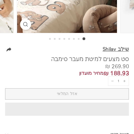
שילב Shilav
סט מצעים למיטת מעבר סימבה
מחיר
269.90
269.90 ₪
188.93
188.93 ₪
מחיר מועדון
₪
₪
−
+
אזל המלאי