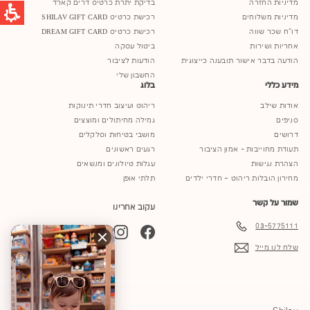
מדיניות החזרה
בדיקת יתרת כרטיס דרים קארד
מדיניות משלוחים
רכישת כרטיס SHILAV GIFT CARD
דו"ח שכר שווה
רכישת כרטיס DREAM GIFT CARD
אחריות ושירות
ביטול עסקה
הודעה בדבר אישור תובענה כייצוגית
הודעות לציבור
החשבון שלי
מידע כללי
בלוג
אודות שילב
ריהוט ועיצוב חדרי תינוקות
סניפים
גמילה מחיתולים ומוצצים
דרושים
מושבי בטיחות וסלקלים
תעודת מחוייבות - אמון הציבור
רגעים ראשונים
הצהרת נגישות
עגלות טיולונים ומנשאים
מחירון הובלות ריהוט – חדרי ילדים
תלתי אופן
שמור על קשר
עקוב אחרינו
03-5775111
YouTube
TikTok
Instagram
Facebook
שלח לנו מייל