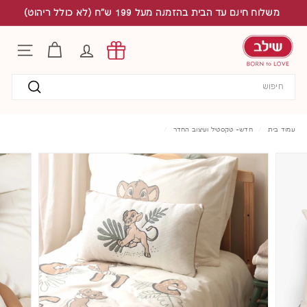
לג
משלוח חינם עד הבית בהזמנה מעל 199 ש"ח (לא כולל ריהוט)
תוכן
S
h
החשבון שלי
ניווט באת
i
l
Search
a
v
חיפוש
עמוד בית
/
חדש- טקסטיל ועיצוב החדר
/