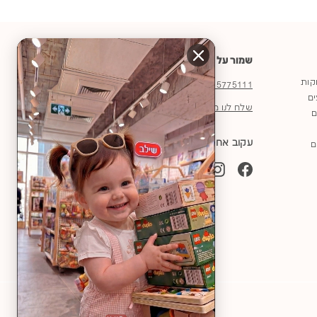
שמור על קשר
וקות
03-5775111
ים
שלח לנו מייל
ם
עקוב אחרינו
ם
YouTube
TikTok
Instagram
Facebook