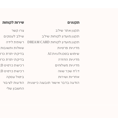
תקנונים
שירות לקוחות
תקנון אתר שילב
צרו קשר
תקנון מועדון לקוחות שילב
שילב לעסקים
תקנון מועדון לקוחות DREAM CARD
רשימת לידה
מדיניות פרטיות
שאלות ותשובות
שימוש בטכנולוגיות AI
בדיקת יתרת כרט
מדיניות החזרה
בדיקת יתרת כרט
מדיניות משלוחים
רכישת כרטיס SHILAV GIFT CARD
דו"ח שכר שווה
רכישת כרטיס DREAM GIFT CARD
אחריות ושירות
ביטול עסקה
הודעה בדבר אישור תובענה כייצוגית
הודעות לציבור
החשבון שלי