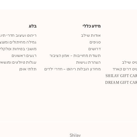
מידע כללי
בלוג
אודות שילב
ריהוט ועיצוב חדרי תינ
סניפים
גמילה מחיתולים ומוצצ
דרושים
מושבי בטיחות וסלקלי
תעודת מחוייבות - אמון הציבור
רגעים ראשונים
יס שילב
הצהרת נגישות
עגלות טיולונים ומנשאי
יס דרים קארד
מחירון הובלות ריהוט – חדרי ילדים
תלתי אופן
Shilav