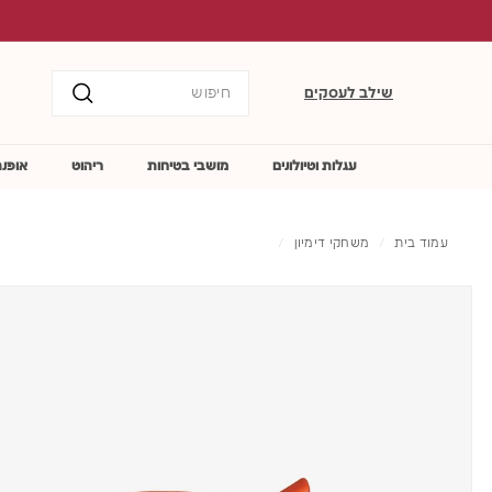
לג
משלוח ח
תוכן
Search
שילב לעסקים
חיפוש
עגלות וטיולונים
מושבי בטיחות
ריהוט
אופנה
עמוד בית
/
משחקי דימיון
/