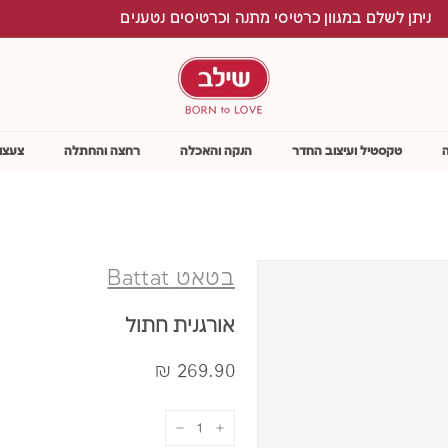
ינם עד הבית בהזמנה מעל 199 ש"ח (לא כולל ריהוט)
S
h
i
l
a
v
טקסטיל ועיצוב החדר
הנקה והאכלה
רחצה והחתלה
צעצו
בטאט Battat
אורגנית חתול
מחיר
269.90
269.90 ₪
₪
−
+