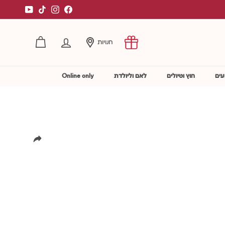
YouTube
TikTok
Instagram
Facebook
חנויות
החשבון שלי
עים
חוץ וטיולים
לאם וליולדת
Online only