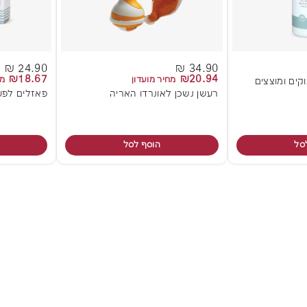
24.90 ₪
34.90 ₪
₪18.67
₪20.94
מחיר מועדון
מח
וקים ומוצצים
רעשן נשכן לאונרדו האריה
פאזלים לפעו
סל
הוסף לסל