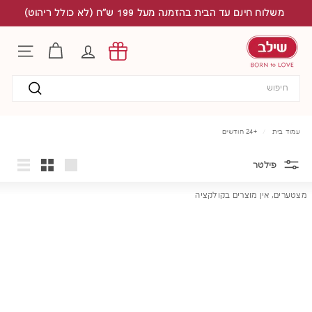
לג
משלוח חינם עד הבית בהזמנה מעל 199 ש"ח (לא כולל ריהוט)
תוכן
S
h
החשבון שלי
ניווט באת
i
l
Search
a
v
חיפוש
עמוד בית
/
+24 חודשים
פילטר
גדול
קטן
רשימה
מצטערים, אין מוצרים בקולקציה