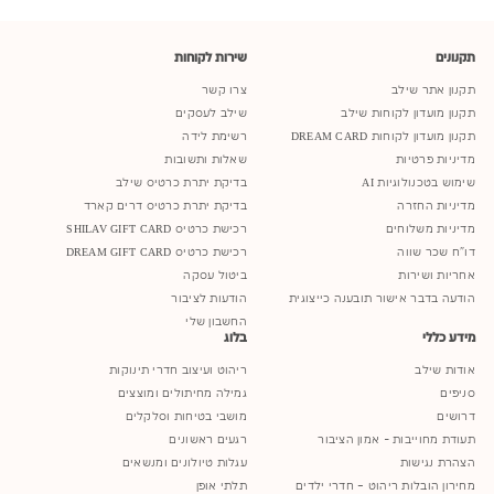
תקנונים
שירות לקוחות
תקנון אתר שילב
צרו קשר
תקנון מועדון לקוחות שילב
שילב לעסקים
תקנון מועדון לקוחות DREAM CARD
רשימת לידה
מדיניות פרטיות
שאלות ותשובות
שימוש בטכנולוגיות AI
בדיקת יתרת כרטיס שילב
מדיניות החזרה
בדיקת יתרת כרטיס דרים קארד
מדיניות משלוחים
רכישת כרטיס SHILAV GIFT CARD
דו"ח שכר שווה
רכישת כרטיס DREAM GIFT CARD
אחריות ושירות
ביטול עסקה
הודעה בדבר אישור תובענה כייצוגית
הודעות לציבור
החשבון שלי
מידע כללי
בלוג
אודות שילב
ריהוט ועיצוב חדרי תינוקות
סניפים
גמילה מחיתולים ומוצצים
דרושים
מושבי בטיחות וסלקלים
תעודת מחוייבות - אמון הציבור
רגעים ראשונים
הצהרת נגישות
עגלות טיולונים ומנשאים
מחירון הובלות ריהוט – חדרי ילדים
תלתי אופן